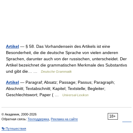
Artikel
— § 58. Das Vorhandensein des Artikels ist eine
Besonderheit, die die deutsche Sprache von vielen anderen
Sprachen, darunter auch von der russischen, unterscheidet. Der
Artikel bezeichnet die grammatischen Merkmale des Substantivs
und gibt die… …
Deutsche Grammatik
Artikel
— Paragraf; Absatz; Passage; Passus; Paragraph;
Abschnitt; Textabschnitt; Kapitel; Textstelle; Begleiter;
Geschlechtswort; Paper ( …
Universal-Lexikon
© Академик, 2000-2026
18+
Обратная связь:
Техподдержка
,
Реклама на сайте
👣 Путешествия