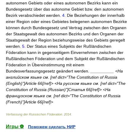
autonomen Gebiets oder eines autonomen Bezirks kann ein
Bundesgesetz über das autonome Gebiet bzw. den autonomen
Bezirk verabschiedet werden.
4.
Die Beziehungen der innerhalb
einer Region oder eines Gebietes belegenen autonomen Bezirke
können durch Bundesgesetz und Vertrag zwischen den Organen
der Staatsgewalt des autonomen Bezirks und den Organen der
Staatsgewalt der Region beziehungsweise des Gebiets geregelt
werden.
5.
Der Status eines Subjekts der Rußländischen
Föderation kann in gegenseitigem Einvernehmen zwischen der
Rußländischen Föderation und dem Subjekt der Rußländischen
Föderation in Übereinstimmung mit einem
Bundesverfassungsgesetz geändert werden.
__________ <На
английском языке см. [ref dict="The Constitution of Russia
(English)"]Article 66[/ref]> <На русском языке см. [ref dict="The
Constitution of Russia (Russian)"]Статья 66[/ref]> <На
французском языке см. [ref dict="The Constitution of Russia
(French)"]Article 66[/ref]>
Verfassung der Russischen Föderation
.
2014
.
Игры ⚽
Поможем сделать НИР