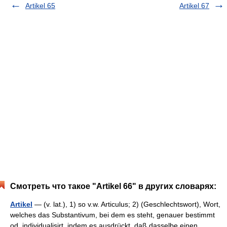
Artikel 65
Artikel 67
Смотреть что такое "Artikel 66" в других словарях:
Artikel
— (v. lat.), 1) so v.w. Articulus; 2) (Geschlechtswort), Wort,
welches das Substantivum, bei dem es steht, genauer bestimmt
od. individualisirt, indem es ausdrückt, daß dasselbe einen